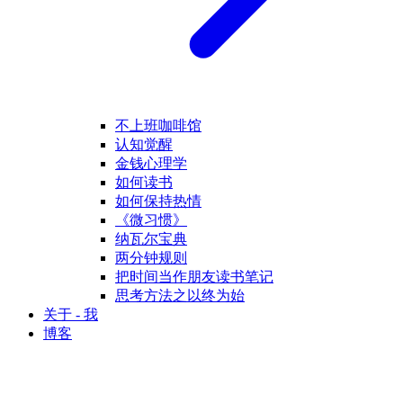
不上班咖啡馆
认知觉醒
金钱心理学
如何读书
如何保持热情
《微习惯》
纳瓦尔宝典
两分钟规则
把时间当作朋友读书笔记
思考方法之以终为始
关于 - 我
博客