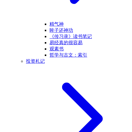
精气神
眸子还神功
《传习录》读书笔记
易经真的很容易
观素书
哲学与古文：索引
投资札记