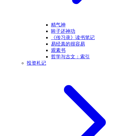
精气神
眸子还神功
《传习录》读书笔记
易经真的很容易
观素书
哲学与古文：索引
投资札记