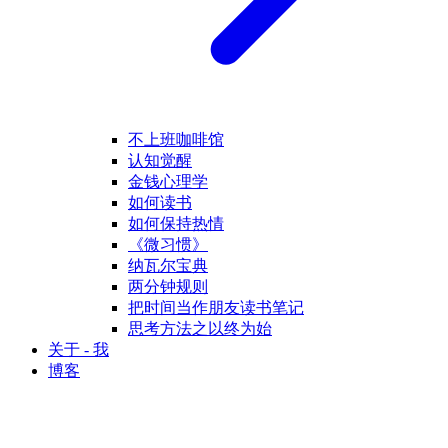
不上班咖啡馆
认知觉醒
金钱心理学
如何读书
如何保持热情
《微习惯》
纳瓦尔宝典
两分钟规则
把时间当作朋友读书笔记
思考方法之以终为始
关于 - 我
博客