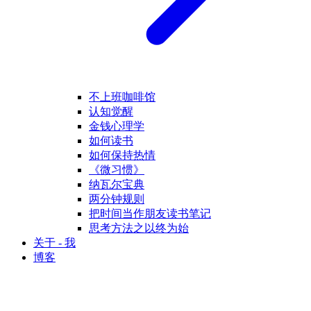
不上班咖啡馆
认知觉醒
金钱心理学
如何读书
如何保持热情
《微习惯》
纳瓦尔宝典
两分钟规则
把时间当作朋友读书笔记
思考方法之以终为始
关于 - 我
博客