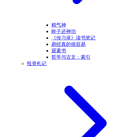
精气神
眸子还神功
《传习录》读书笔记
易经真的很容易
观素书
哲学与古文：索引
投资札记