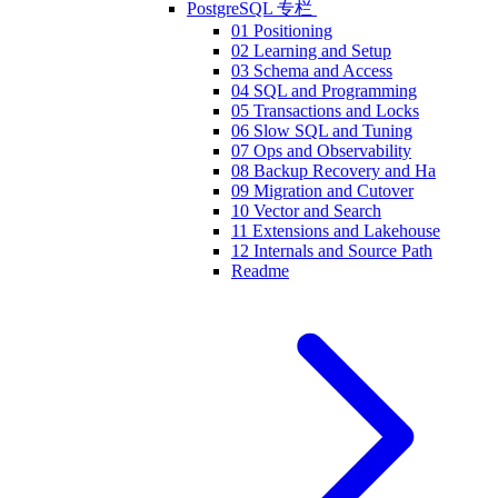
PostgreSQL 专栏
01 Positioning
02 Learning and Setup
03 Schema and Access
04 SQL and Programming
05 Transactions and Locks
06 Slow SQL and Tuning
07 Ops and Observability
08 Backup Recovery and Ha
09 Migration and Cutover
10 Vector and Search
11 Extensions and Lakehouse
12 Internals and Source Path
Readme