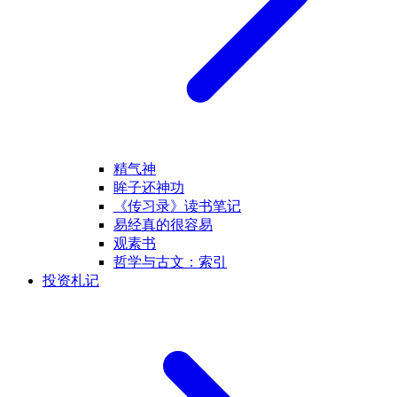
精气神
眸子还神功
《传习录》读书笔记
易经真的很容易
观素书
哲学与古文：索引
投资札记