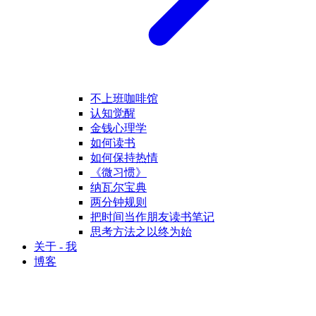
不上班咖啡馆
认知觉醒
金钱心理学
如何读书
如何保持热情
《微习惯》
纳瓦尔宝典
两分钟规则
把时间当作朋友读书笔记
思考方法之以终为始
关于 - 我
博客