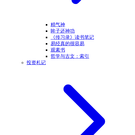
精气神
眸子还神功
《传习录》读书笔记
易经真的很容易
观素书
哲学与古文：索引
投资札记