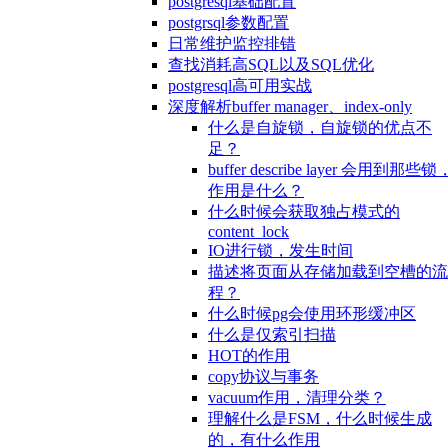
postgresql基础配置
postgrsql参数配置
日常维护监控排错
查找消耗高SQL以及SQL优化
postgresql高可用实战
深度解析buffer manager、index-only
什么是自旋锁，自旋锁的优点不
足？
buffer describe layer 会用到那些锁
作用是什么？
什么时候会获取独占模式的
content_lock
IO进行锁，发生时间
描述将页面从存储加载到空槽的流
程？
什么时候pg会使用环形缓冲区
什么是仅索引扫描
HOT的作用
copy协议与事务
vacuum作用，清理分类？
理解什么是FSM，什么时候生成
的，有什么作用