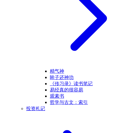
精气神
眸子还神功
《传习录》读书笔记
易经真的很容易
观素书
哲学与古文：索引
投资札记