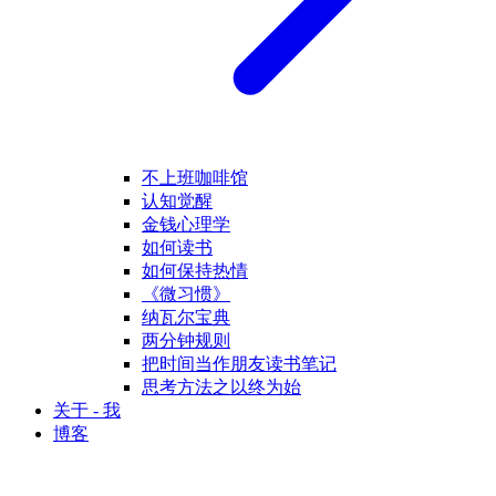
不上班咖啡馆
认知觉醒
金钱心理学
如何读书
如何保持热情
《微习惯》
纳瓦尔宝典
两分钟规则
把时间当作朋友读书笔记
思考方法之以终为始
关于 - 我
博客