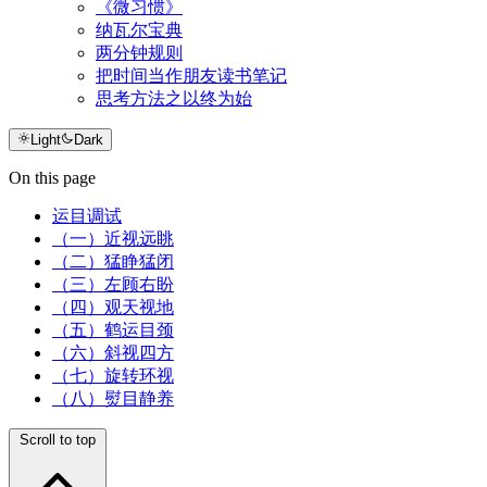
《微习惯》
纳瓦尔宝典
两分钟规则
把时间当作朋友读书笔记
思考方法之以终为始
Light
Dark
On this page
运目调试
（一）近视远眺
（二）猛睁猛闭
（三）左顾右盼
（四）观天视地
（五）鹤运目颈
（六）斜视四方
（七）旋转环视
（八）熨目静养
Scroll to top