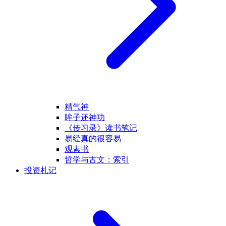
精气神
眸子还神功
《传习录》读书笔记
易经真的很容易
观素书
哲学与古文：索引
投资札记