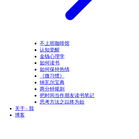
不上班咖啡馆
认知觉醒
金钱心理学
如何读书
如何保持热情
《微习惯》
纳瓦尔宝典
两分钟规则
把时间当作朋友读书笔记
思考方法之以终为始
关于 - 我
博客