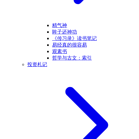
精气神
眸子还神功
《传习录》读书笔记
易经真的很容易
观素书
哲学与古文：索引
投资札记