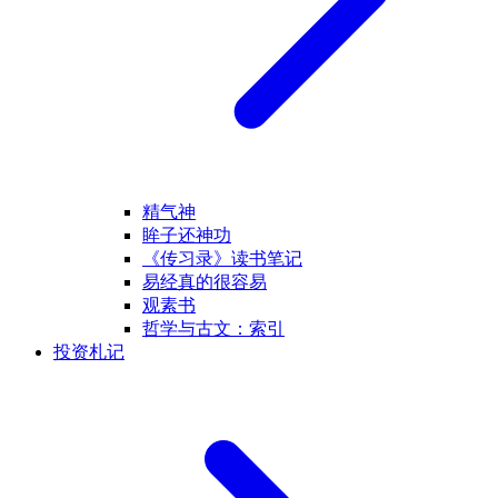
精气神
眸子还神功
《传习录》读书笔记
易经真的很容易
观素书
哲学与古文：索引
投资札记