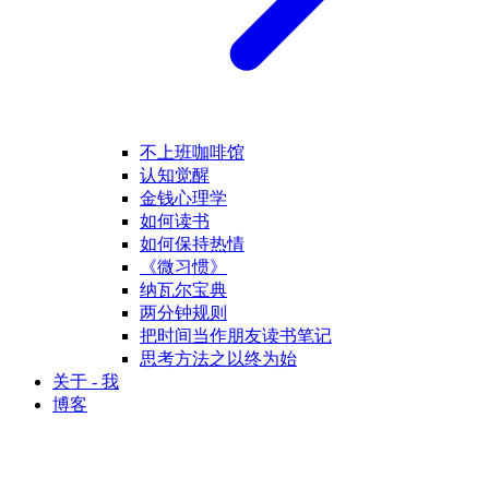
不上班咖啡馆
认知觉醒
金钱心理学
如何读书
如何保持热情
《微习惯》
纳瓦尔宝典
两分钟规则
把时间当作朋友读书笔记
思考方法之以终为始
关于 - 我
博客