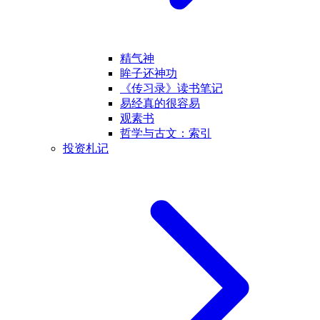
精气神
眸子还神功
《传习录》读书笔记
易经真的很容易
观素书
哲学与古文：索引
投资札记