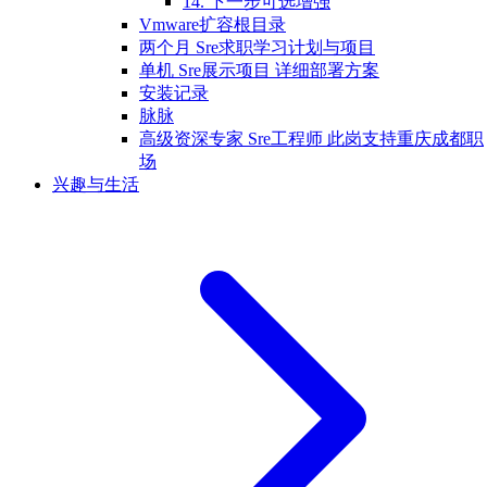
14. 下一步可选增强
Vmware扩容根目录
两个月 Sre求职学习计划与项目
单机 Sre展示项目 详细部署方案
安装记录
脉脉
高级资深专家 Sre工程师 此岗支持重庆成都职
场
兴趣与生活