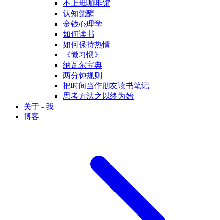
不上班咖啡馆
认知觉醒
金钱心理学
如何读书
如何保持热情
《微习惯》
纳瓦尔宝典
两分钟规则
把时间当作朋友读书笔记
思考方法之以终为始
关于 - 我
博客