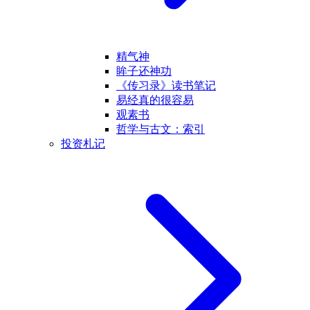
精气神
眸子还神功
《传习录》读书笔记
易经真的很容易
观素书
哲学与古文：索引
投资札记