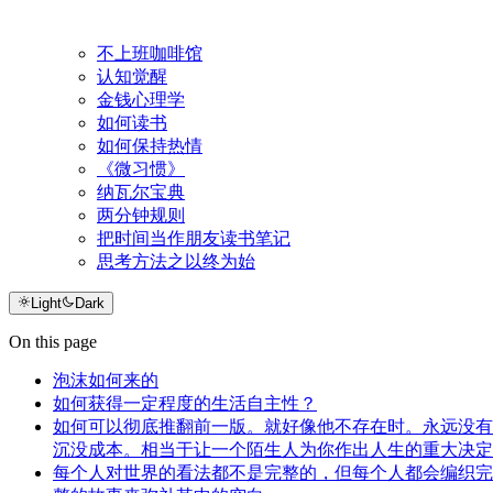
不上班咖啡馆
认知觉醒
金钱心理学
如何读书
如何保持热情
《微习惯》
纳瓦尔宝典
两分钟规则
把时间当作朋友读书笔记
思考方法之以终为始
Light
Dark
On this page
泡沫如何来的
如何获得一定程度的生活自主性？
如何可以彻底推翻前一版。就好像他不存在时。永远没有
沉没成本。相当于让一个陌生人为你作出人生的重大决定
每个人对世界的看法都不是完整的，但每个人都会编织完