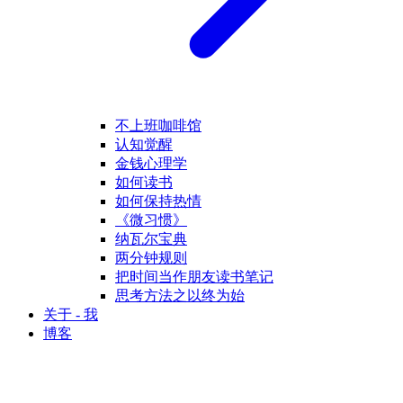
不上班咖啡馆
认知觉醒
金钱心理学
如何读书
如何保持热情
《微习惯》
纳瓦尔宝典
两分钟规则
把时间当作朋友读书笔记
思考方法之以终为始
关于 - 我
博客