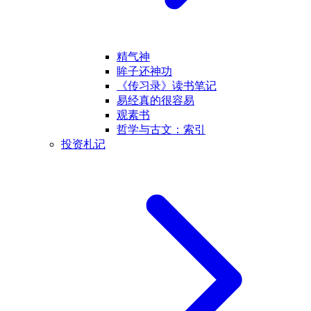
精气神
眸子还神功
《传习录》读书笔记
易经真的很容易
观素书
哲学与古文：索引
投资札记