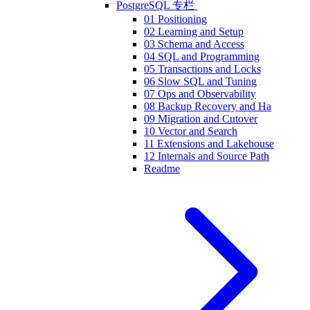
PostgreSQL 专栏
01 Positioning
02 Learning and Setup
03 Schema and Access
04 SQL and Programming
05 Transactions and Locks
06 Slow SQL and Tuning
07 Ops and Observability
08 Backup Recovery and Ha
09 Migration and Cutover
10 Vector and Search
11 Extensions and Lakehouse
12 Internals and Source Path
Readme